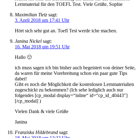
Lernmaterial für den TOEFL Test. Viele Grüße, Sophie
Maximilian Tietz
sagt:
3. April 2018 um 17:41 Uhr
Hört sich sehr gut an. Toefl Test werde iche machen.
Janina Nickel
sagt:
16. Mai 2018 um 19:51 Uhr
Hallo 🙂
ich muss sagen ich bin bisher auch begeistert von deiner Seite,
da waren für meine Vorebreitung schon ein paar gute Tips
dabei!
Gibt es noch die Möglichkeit die kostenlosen Lernmaterialien
zugeschickt zu bekommen? (Ich sehe lediglich auch nur
folgendes [cp_modal display=“inline“ id=“cp_id_40443″]
[/cp_modal] )
Vielen Dank & viele Grüße
Janina
Franziska Hildebrand
sagt:
18. Mai 2018 um 12:32 Uhr