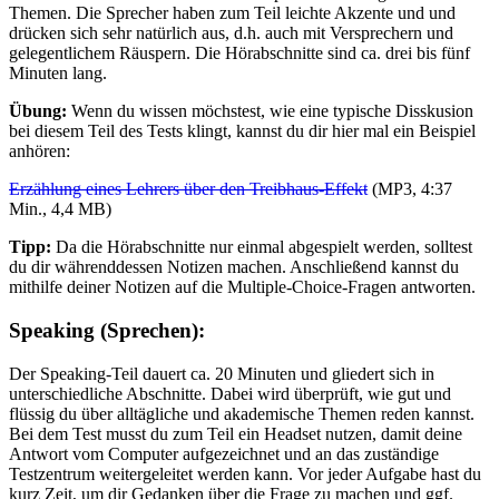
Themen. Die Sprecher haben zum Teil leichte Akzente und und
drücken sich sehr natürlich aus, d.h. auch mit Versprechern und
gelegentlichem Räuspern. Die Hörabschnitte sind ca. drei bis fünf
Minuten lang.
Übung:
Wenn du wissen möchstest, wie eine typische Disskusion
bei diesem Teil des Tests klingt, kannst du dir hier mal ein Beispiel
anhören:
Erzählung eines Lehrers über den Treibhaus-Effekt
(MP3, 4:37
Min., 4,4 MB)
Tipp:
Da die Hörabschnitte nur einmal abgespielt werden, solltest
du dir währenddessen Notizen machen. Anschließend kannst du
mithilfe deiner Notizen auf die Multiple-Choice-Fragen antworten.
Speaking (Sprechen):
Der Speaking-Teil dauert ca. 20 Minuten und gliedert sich in
unterschiedliche Abschnitte. Dabei wird überprüft, wie gut und
flüssig du über alltägliche und akademische Themen reden kannst.
Bei dem Test musst du zum Teil ein Headset nutzen, damit deine
Antwort vom Computer aufgezeichnet und an das zuständige
Testzentrum weitergeleitet werden kann. Vor jeder Aufgabe hast du
kurz Zeit, um dir Gedanken über die Frage zu machen und ggf.