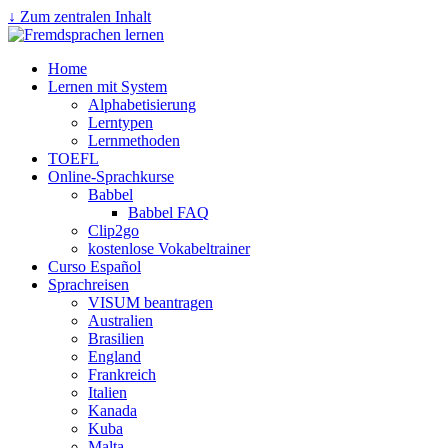
↓ Zum zentralen Inhalt
Home
Lernen mit System
Alphabetisierung
Lerntypen
Lernmethoden
TOEFL
Online-Sprachkurse
Babbel
Babbel FAQ
Clip2go
kostenlose Vokabeltrainer
Curso Español
Sprachreisen
VISUM beantragen
Australien
Brasilien
England
Frankreich
Italien
Kanada
Kuba
Malta