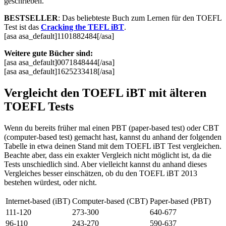
geschrieben.
BESTSELLER
: Das beliebteste Buch zum Lernen für den TOEFL
Test ist das
Cracking the TEFL iBT
.
[asa asa_default]1101882484[/asa]
Weitere gute Bücher sind:
[asa asa_default]0071848444[/asa]
[asa asa_default]1625233418[/asa]
Vergleicht den TOEFL iBT mit älteren
TOEFL Tests
Wenn du bereits früher mal einen PBT (paper-based test) oder CBT
(computer-based test) gemacht hast, kannst du anhand der folgenden
Tabelle in etwa deinen Stand mit dem TOEFL iBT Test vergleichen.
Beachte aber, dass ein exakter Vergleich nicht möglicht ist, da die
Tests unschiedlich sind. Aber vielleicht kannst du anhand dieses
Vergleiches besser einschätzen, ob du den TOEFL iBT 2013
bestehen würdest, oder nicht.
Internet-based (iBT)
Computer-based (CBT)
Paper-based (PBT)
111-120
273-300
640-677
96-110
243-270
590-637