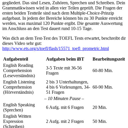
gegliedert. Das sind Lesen, Zuhören, Sprechen und Schreiben. Dein
Grammatikwissen wird in allen vier Teilen geprüft. Die Fragen der
ersten beiden Testteile sind nach dem Multiple-Choice-Prinzip
aufgebaut. In jedem der Bereiche können bis zu 30 Punkte erreicht
werden, was maximal 120 Punkte ergibt. Die gesamte Auswertung
im Anschluss an den Test dauert rund 10-15 Tage.
Was dich an dem Test-Test des TOEFL Tests erwartet, beschreibt dir
dieses Video sehr gut:
http://www.ets.org/s/toefl/flash/15571_toefl_prometric.html
Aufgabenteil
Aufgaben beim iBT
Bearbeitungszeit
English Reading
3-5 Texte mit 36-56
Comprehension
60-80 Min.
Fragen
(Leseverständnis)
English Listening
2 bis 3 Unterhaltungen,
Comprehension
4 bis 6 Vorlesungen, 34-
60-90 Min.
(Hörverständnis)
51 Fragen
– 10 Minuten Pause –
English Speaking
6 Aufg. mit 6 Fragen
20 Min.
(Sprechen)
English Written
Expression
2 Aufg. mit 2 Fragen
50 Min.
(Schreiben)