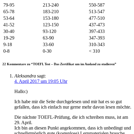
79-95
213-240
550-587
65-78
183-210
513-547
53-64
153-180
477-510
41-52
123-150
437-473
30-40
93-120
397-433
19-29
63-90
347-393
9-18
33-60
310-343
0-8
0-30
< 310
22 Kommentare zu “
TOEFL Test – Das Zertifikat um im Ausland zu studieren
”
Aleksandra
sagt:
4. April 2017 um 19:05 Uhr
Hallo:)
Ich habe mir die Seite durchgelesen und mir hat es so gut
gefallen, dass ich einfach nur gerne mehr davon lesen möchte.
Die nächste TOEFL-Prüfung, die ich schreiben muss, ist am
29. April.
Ich bin an diesen Punkt angekommen, dass ich unbedingt und
schnellstmöglich gute (kostenlose) Lernmaterialen brauche,