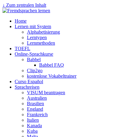
↓ Zum zentralen Inhalt
Home
Lernen mit System
Alphabetisierung
Lerntypen
Lernmethoden
TOEFL
Online-Sprachkurse
Babbel
Babbel FAQ
Clip2go
kostenlose Vokabeltrainer
Curso Español
Sprachreisen
VISUM beantragen
Australien
Brasilien
England
Frankreich
Italien
Kanada
Kuba
Malta