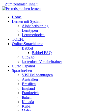
↓ Zum zentralen Inhalt
Home
Lernen mit System
Alphabetisierung
Lerntypen
Lernmethoden
TOEFL
Online-Sprachkurse
Babbel
Babbel FAQ
Clip2go
kostenlose Vokabeltrainer
Curso Español
Sprachreisen
VISUM beantragen
Australien
Brasilien
England
Frankreich
Italien
Kanada
Kuba
Malta