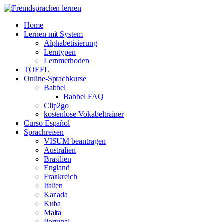
↓
Zum
Home
zentralen
Lernen mit System
Inhalt
Alphabetisierung
Lerntypen
Lernmethoden
TOEFL
Online-Sprachkurse
Babbel
Babbel FAQ
Clip2go
kostenlose Vokabeltrainer
Curso Español
Sprachreisen
VISUM beantragen
Australien
Brasilien
England
Frankreich
Italien
Kanada
Kuba
Malta
Portugal