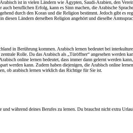
. Arabisch ist in vielen Ländern wie Ägypten, Saudi-Arabien, den Vere
r auch beruflichen Erfolg, kann es Sinn machen, die Arabische Sprach
tgehend durch den Koran und die Religion bestimmt. Jedoch gibt es re
in diesen Ländern derselben Religion angehört und dieselbe Amtssprach
schland in Berührung kommen. Arabisch lernen bedeutet bei interkultu
e zentrale Rolle. Da das Arabisch als „Türöffner“ angesehen werden k
 Arabisch online lernen bedeutet, dass immer dann gelernt werden kann,
art werden kann. Zudem haben diejenigen, die Arabisch online lernen d
 ob arabisch lernen wirklich das Richtige für Sie ist.
use und während deines Berufes zu lernen. Du brauchst nicht extra Ur